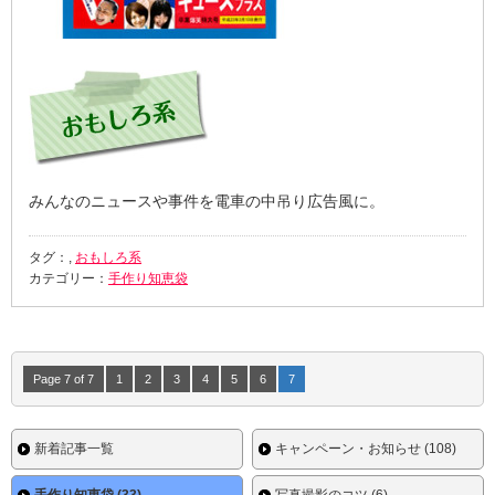
みんなのニュースや事件を電車の中吊り広告風に。
タグ：,
おもしろ系
カテゴリー：
手作り知恵袋
Page 7 of 7
1
2
3
4
5
6
7
新着記事一覧
キャンペーン・お知らせ (108)