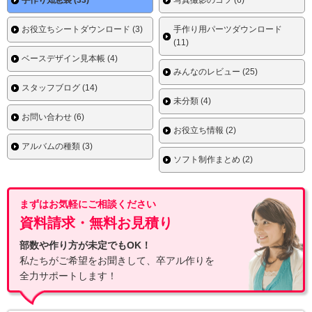
手作り知恵袋 (33)
写真撮影のコツ (6)
お役立ちシートダウンロード (3)
手作り用パーツダウンロード
(11)
ベースデザイン見本帳 (4)
みんなのレビュー (25)
スタッフブログ (14)
未分類 (4)
お問い合わせ (6)
お役立ち情報 (2)
アルバムの種類 (3)
ソフト制作まとめ (2)
まずはお気軽にご相談ください
資料請求・無料お見積り
部数や作り方が未定でもOK！
私たちがご希望をお聞きして、卒アル作りを
全力サポートします！