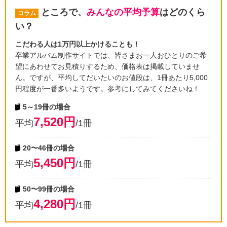
ところで、
みんなの平均予算
はどのくら
コラム
い？
こだわる人は1万円以上かけることも！
卒業アルバム制作サイトでは、皆さまお一人おひとりのご希
望にあわせてお見積りするため、価格表は掲載していませ
ん。ですが、平均してだいたいのお値段は、1冊あたり5,000
円程度が一番多いようです。参考にしてみてくださいね！
5～19冊の場合
7,520円
平均
/1冊
20〜46冊の場合
5,450円
平均
/1冊
50〜99冊の場合
4,280円
平均
/1冊