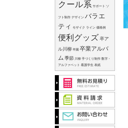
クール系
サポート
ソ
バラエ
フト制作
デザイン
ティ
モザイク
ライン
価格例
便利グッズ
卒ア
卒業アルバ
ル川柳
卒園
ム
季節
川柳
手づくり制作
数字・
アルファベット
看護学生
表紙