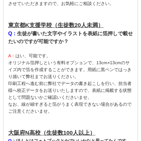
させていただきますので、お気軽にご相談ください。
東京都K支援学校（生徒数20人未満）
Q：
生徒が書いた文字やイラストを表紙に箔押しで載せ
たいのですが可能ですか？
A：
はい、可能です。
オリジナル箔押しという有料オプションで、13cm×13cmのサ
イズ内で箔を作成することができます。用紙に黒ペンではっき
り描いて弊社までお送りください。
印刷工程へ進む前に弊社でデータの書き起こしを行い、担当者
様へ校正データをお送りいたしますので、表紙に掲載する状態
として問題ないかご確認いくださいませ。
なお、線が細すぎると箔がうまく表現できない場合があるので
ご注意くださいませ。
大阪府N高校（生徒数100人以上）
Q：
ほんとはフォトブックとかでいいかなと思ってたんです