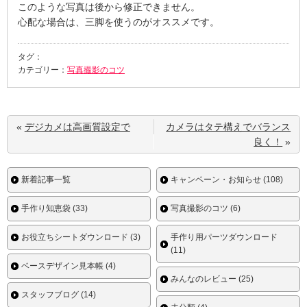
このような写真は後から修正できません。
心配な場合は、三脚を使うのがオススメです。
タグ：
カテゴリー：
写真撮影のコツ
«
デジカメは高画質設定で
カメラはタテ構えでバランス
良く！
»
新着記事一覧
キャンペーン・お知らせ (108)
手作り知恵袋 (33)
写真撮影のコツ (6)
お役立ちシートダウンロード (3)
手作り用パーツダウンロード
(11)
ベースデザイン見本帳 (4)
みんなのレビュー (25)
スタッフブログ (14)