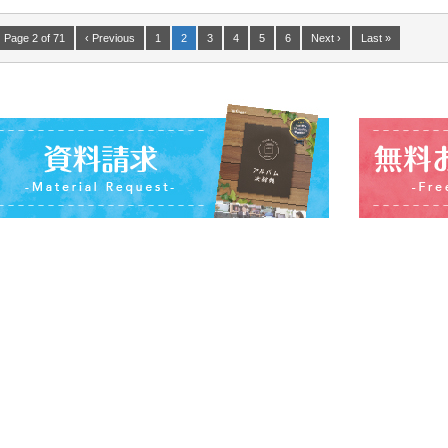
Page 2 of 71
‹ Previous
1
2
3
4
5
6
Next ›
Last »