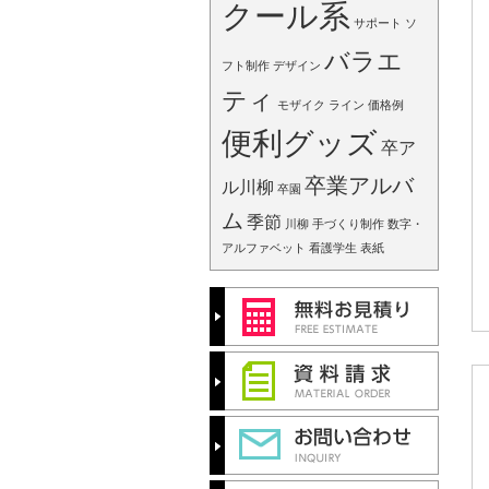
クール系
サポート
ソ
バラエ
フト制作
デザイン
ティ
モザイク
ライン
価格例
便利グッズ
卒ア
卒業アルバ
ル川柳
卒園
ム
季節
川柳
手づくり制作
数字・
アルファベット
看護学生
表紙