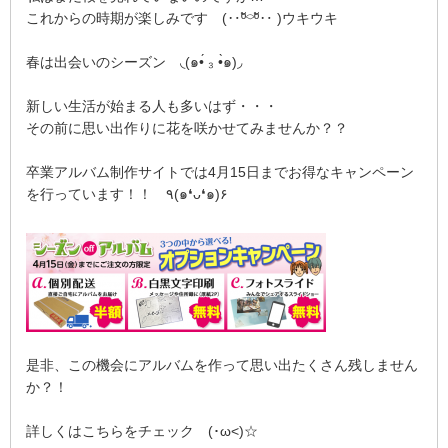
これからの時期が楽しみです (‥ºั⌔ºั‥ )ウキウキ
春は出会いのシーズン ◟(๑•́ ₃ •̀๑)◞
新しい生活が始まる人も多いはず・・・
その前に思い出作りに花を咲かせてみませんか？？
卒業アルバム制作サイトでは4月15日までお得なキャンペーン
を行っています！！ ٩(๑❛ᴗ❛๑)۶
是非、この機会にアルバムを作って思い出たくさん残しません
か？！
詳しくはこちらをチェック (･ω<)☆