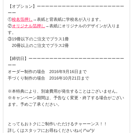
【オプション】ーーーーーーーーーーーーーーーーーーーーー
ーー
①
校名箔押し
→表紙と背表紙に学校名が入ります。
②
オリジナル箔押し
→表紙にオリジナルのデザインが入りま
す。
③19冊以下のご注文でプラス1冊
20冊以上のご注文でプラス2冊
【締切日】ーーーーーーーーーーーーーーーーーーーーーーー
ーー
オーダー制作の場合 2016年9月16日まで
手づくり制作の場合 2016年10月21日まで
※本特典により、別途費用が発生することはございません。
※キャンペーン期間は、予告なく変更・終了する場合がござい
ます。予めご了承ください。
とってもおトクにご制作いただけるチャーーンス！！
詳しくはスタッフにお尋ねくださいね♪( /^ω^)/