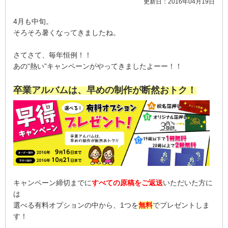
更新日：2016年04月19日
4月も中旬。
そろそろ暑くなってきましたね。
さてさて、毎年恒例！！
あの“熱い”キャンペーンがやってきましたよーー！！
卒業アルバムは、早めの制作が断然おトク！
キャンペーン締切までに
すべての原稿をご返送
いただいた方に
は
選べる有料オプションの中から、1つを
無料
でプレゼントしま
す！