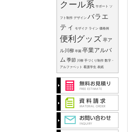
クール系
サポート
ソ
バラエ
フト制作
デザイン
ティ
モザイク
ライン
価格例
便利グッズ
卒ア
卒業アルバ
ル川柳
卒園
ム
季節
川柳
手づくり制作
数字・
アルファベット
看護学生
表紙