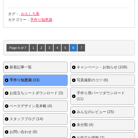
タグ：,
おもしろ系
カテゴリー：
手作り知恵袋
Page 6 of 7
1
2
3
4
5
6
7
新着記事一覧
キャンペーン・お知らせ (108)
手作り知恵袋 (33)
写真撮影のコツ (6)
お役立ちシートダウンロード (3)
手作り用パーツダウンロード
(11)
ベースデザイン見本帳 (4)
みんなのレビュー (25)
スタッフブログ (14)
未分類 (4)
お問い合わせ (6)
お役立ち情報 (2)