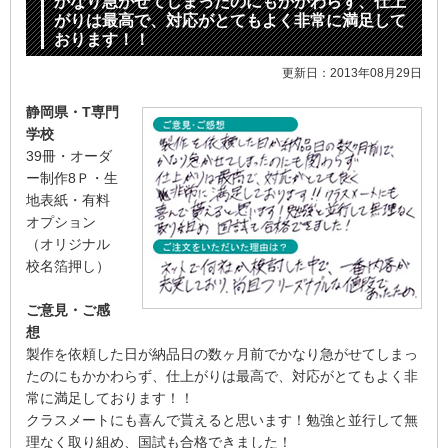
かなり急がせてしまったのにもかかわらず、仕上
がりは最高で、対応がとてもよく非常に満足して
おります！！
更新日：2013年08月29日
静岡県・T専門
学校
39冊・オーダ
ー制作8Ｐ・生
地表紙・有料
オプション
（オリジナル
校名箔押し）
ご意見・ご感
想
製作を依頼した日が納品日の数ヶ月前でかなり急がせてしまっ
たのにもかかわらず、仕上がりは最高で、対応がとてもよく非
常に満足しております！！
クラスメートにも喜んで貰えると思います！勉強と並行して無
理なく取り組め、国試も合格できました！