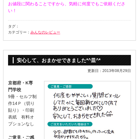
お値段に関わることですから、気軽に何度でもご依頼くださ
い！
タグ：
カテゴリー：
みんなのレビュー
安心して、おまかせできました*^皿^*
更新日：2013年08月29日
京都府・K専
門学校
9冊・セルフ制
作14Ｐ（切り
貼り）・印刷
表紙 有料オ
プションなし
ご意見・ご感