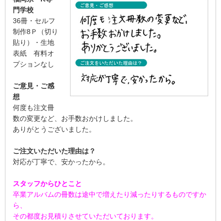
門学校
36冊・セルフ
制作8Ｐ（切り
貼り）・生地
表紙 有料オ
プションなし
ご意見・ご感
想
何度も注文冊
数の変更など、お手数おかけしました。
ありがとうございました。
ご注文いただいた理由は？
対応が丁寧で、安かったから。
スタッフからひとこと
卒業アルバムの冊数は途中で増えたり減ったりするものですか
ら、
その都度お見積りさせていただいております。