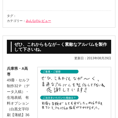
タグ：
カテゴリー：
みんなのレビュー
ぜひ、これからもなが～く素敵なアルバムを製作
して下さいね。
更新日：2013年08月29日
兵庫県・A高
専
49冊・セルフ
制作32Ｐ（デ
ータ入稿）・
生地表紙 有
料オプション
（白黒文字印
刷【薄紙】36