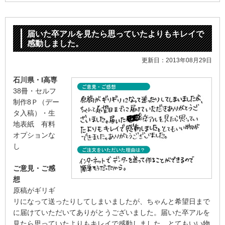
届いた卒アルを見たら思っていたよりもキレイで
感動しました。
更新日：2013年08月29日
石川県・I高専
38冊・セルフ
制作8Ｐ（デー
タ入稿）・生
地表紙 有料
オプションな
し
ご意見・ご感
想
原稿がギリギ
リになって送ったりしてしまいましたが、ちゃんと希望日まで
に届けていただいてありがとうございました。届いた卒アルを
見たら思っていたよりもキレイで感動しました。とてもいい物