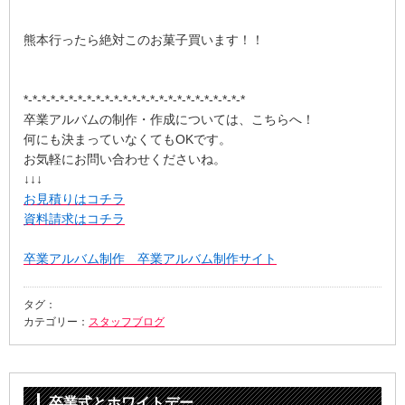
熊本行ったら絶対このお菓子買います！！
*-*-*-*-*-*-*-*-*-*-*-*-*-*-*-*-*-*-*-*-*-*-*-*-*
卒業アルバムの制作・作成については、こちらへ！
何にも決まっていなくてもOKです。
お気軽にお問い合わせくださいね。
↓↓↓
お見積りはコチラ
資料請求はコチラ
卒業アルバム制作 卒業アルバム制作サイト
タグ：
カテゴリー：
スタッフブログ
卒業式とホワイトデー