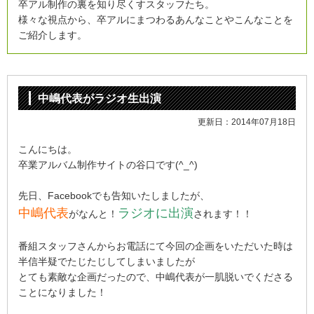
卒アル制作の裏を知り尽くすスタッフたち。
様々な視点から、卒アルにまつわる
あんなことやこんなことを
ご紹介します。
中嶋代表がラジオ生出演
更新日：2014年07月18日
こんにちは。
卒業アルバム制作サイトの谷口です(^_^)
先日、Facebookでも告知いたしましたが、
中嶋代表
ラジオに出演
がなんと！
されます！！
番組スタッフさんからお電話にて今回の企画をいただいた時は
半信半疑でたじたじしてしまいましたが
とても素敵な企画だったので、中嶋代表が一肌脱いでくださる
ことになりました！